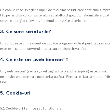
Un cookie este un fișier simplu, de mici dimensiuni, care este trimis împ
tău pe hard diskul computerului sau al altui dispozitiv. Informațiile stoca
serverele terților relevanți, în timpul unei vizite ulterioare.
3. Ce sunt scripturile?
Un script este un fragment de cod (de program), utilizat pentru ca site-u
este executat pe serverul nostru sau pe dispozitivul tău.
4. Ce este un „web beacon”?
Un „web beacon” (sau un „pixel tag”, adică o etichetă-pixel) este un mic f
pe un site web pentru a monitoriza traficul. Pentru realizarea monitoriză
tine.
5. Cookie-uri
5.1 Cookie-uri tehnice sau funcționale