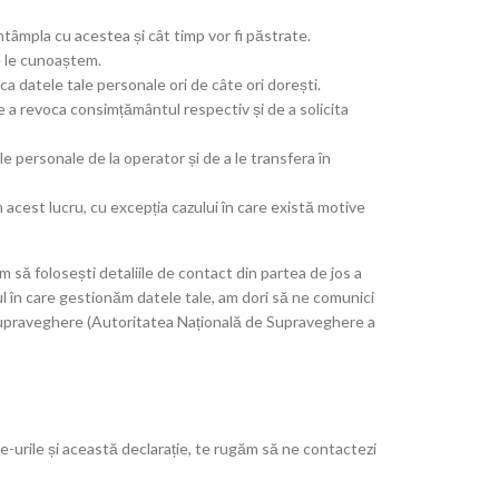
ntâmpla cu acestea și cât timp vor fi păstrate.
e le cunoaștem.
ca datele tale personale ori de câte ori dorești.
e a revoca consimțământul respectiv și de a solicita
ale personale de la operator și de a le transfera în
 acest lucru, cu excepția cazului în care există motive
să folosești detaliile de contact din partea de jos a
dul în care gestionăm datele tale, am dori să ne comunici
e supraveghere (Autoritatea Națională de Supraveghere a
e-urile și această declarație, te rugăm să ne contactezi