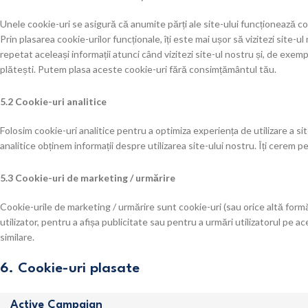
Unele cookie-uri se asigură că anumite părți ale site-ului funcționează co
Prin plasarea cookie-urilor funcționale, îți este mai ușor să vizitezi site-u
repetat aceleași informații atunci când vizitezi site-ul nostru și, de exe
plătești. Putem plasa aceste cookie-uri fără consimțământul tău.
5.2 Cookie-uri analitice
Folosim cookie-uri analitice pentru a optimiza experiența de utilizare a sit
analitice obținem informații despre utilizarea site-ului nostru. Îți cerem p
5.3 Cookie-uri de marketing / urmărire
Cookie-urile de marketing / urmărire sunt cookie-uri (sau orice altă formă d
utilizator, pentru a afișa publicitate sau pentru a urmări utilizatorul pe a
similare.
6. Cookie-uri plasate
Active Campaign