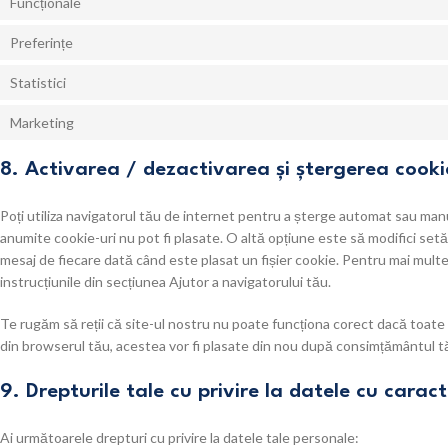
Funcționale
Preferințe
Statistici
Marketing
8. Activarea / dezactivarea și ștergerea cooki
Poți utiliza navigatorul tău de internet pentru a șterge automat sau manu
anumite cookie-uri nu pot fi plasate. O altă opțiune este să modifici setăr
mesaj de fiecare dată când este plasat un fișier cookie. Pentru mai multe
instrucțiunile din secțiunea Ajutor a navigatorului tău.
Te rugăm să reții că site-ul nostru nu poate funcționa corect dacă toate 
din browserul tău, acestea vor fi plasate din nou după consimțământul tău
9. Drepturile tale cu privire la datele cu carac
Ai următoarele drepturi cu privire la datele tale personale: