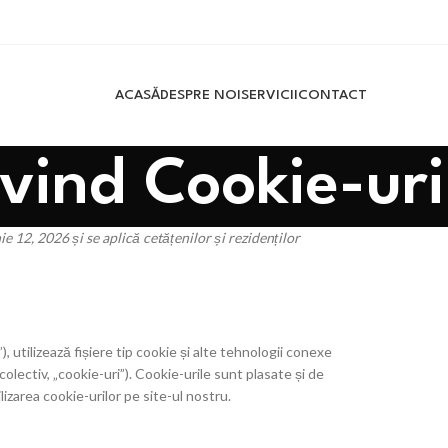
ACASĂ
DESPRE NOI
SERVICII
CONTACT
ivind Cookie-uri
e 12, 2026 și se aplică cetățenilor și rezidenților
, utilizează fișiere tip cookie și alte tehnologii conexe
olectiv, „cookie-uri”). Cookie-urile sunt plasate și de
izarea cookie-urilor pe site-ul nostru.