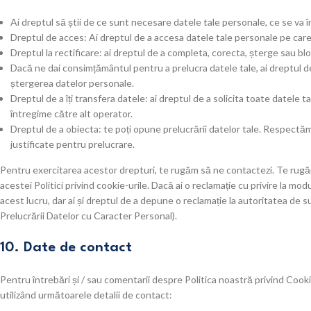
Ai dreptul să știi de ce sunt necesare datele tale personale, ce se va î
Dreptul de acces: Ai dreptul de a accesa datele tale personale pe car
Dreptul la rectificare: ai dreptul de a completa, corecta, șterge sau blo
Dacă ne dai consimțământul pentru a prelucra datele tale, ai dreptul d
ștergerea datelor personale.
Dreptul de a îți transfera datele: ai dreptul de a solicita toate datele t
întregime către alt operator.
Dreptul de a obiecta: te poți opune prelucrării datelor tale. Respectăm
justificate pentru prelucrare.
Pentru exercitarea acestor drepturi, te rugăm să ne contactezi. Te rugăm 
acestei Politici privind cookie-urile. Dacă ai o reclamație cu privire la mo
acest lucru, dar ai și dreptul de a depune o reclamație la autoritatea d
Prelucrării Datelor cu Caracter Personal).
10. Date de contact
Pentru întrebări și / sau comentarii despre Politica noastră privind Cooki
utilizând următoarele detalii de contact: