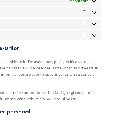
Mereu activ
e-urilor
al cookie-urile. De asemenea, poți specifica faptul că
ile navigatorului de internet, astfel încât să primești un
 informații despre aceste opțiuni, te rugăm să consulți
cookie-urile sunt dezactivate. Dacă ștergi cookie-urile
, atunci când vizitezi din nou site-ul nostru.
ter personal