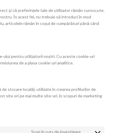
rect și că preferințele tale de utilizator rămân cunoscute.
l nostru. În acest fel, nu trebuie să introduci în mod
mplu, articolele rămân în coșul de cumpărături până când
e-ului pentru utilizatorii noștri. Cu aceste cookie-uri
ermisiunea de a plasa cookie-uri analitice.
e stocare locală), utilizate în crearea profilurilor de
cest site ori pe mai multe site-uri, în scopuri de marketing
Scop în curs de investigare