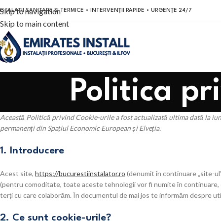
Skip to navigation
NSTALAȚII SANITARE ȘI TERMICE • INTERVENȚII RAPIDE • URGENȚE 24/7
Skip to main content
Politica pr
Această Politică privind Cookie-urile a fost actualizată ultima dată la iuni
permanenți din Spațiul Economic European și Elveția.
1. Introducere
Acest site,
https://bucurestiinstalator.ro
(denumit în continuare „site-ul”)
(pentru comoditate, toate aceste tehnologii vor fi numite în continuare, c
terți cu care colaborăm. În documentul de mai jos te informăm despre util
2. Ce sunt cookie-urile?