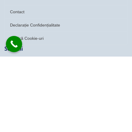
Contact
Declarație Confidențialitate
Politică Cookie-uri
Servicii
Instalații Sanitare | Centrale Termice | Desfundări | Aer
Condiționat | Înlocuire Coloane | Lucrări Băi Bucătării
Date de contact
0721899933
emirates.install@gmail.com
Program: NON-STOP