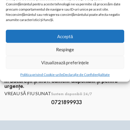
Consimțământul pentru aceste tehnologii ne va permite să procesăm date
precum comportamentul de navigare sau ID-uri unice pe acest site.
Neconsimțământul sau retragerea consimțământului poate afecta negativ
anumite caracteristici și funcții.
Acceptă
Respinge
Vizualizează preferințele
Ai o problemă cu instalațiile?
Sună acum și spune-ne ce se întâmplă. Intervenim
Politica privind Cookie-urile
Declarație de Confidențialitate
în București și Ilfov. Suntem disponibili și pentru
urgențe.
VREAU SĂ FIU SUNAT
Suntem disponibili 24/7
0721899933